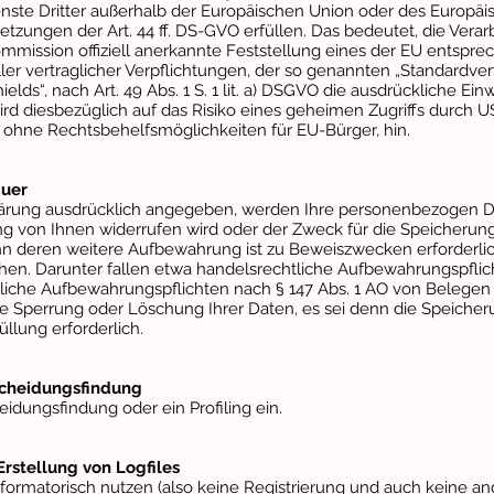
enste Dritter außerhalb der Europäischen Union oder des Europäis
zungen der Art. 44 ff. DS-GVO erfüllen. Das bedeutet, die Verar
ommission offiziell anerkannte Feststellung eines der EU entsp
ller vertraglicher Verpflichtungen, der so genannten „Standardver
elds“, nach Art. 49 Abs. 1 S. 1 lit. a) DSGVO die ausdrückliche Ein
ird diesbezüglich auf das Risiko eines geheimen Zugriffs durch
ohne Rechtsbehelfsmöglichkeiten für EU-Bürger, hin.
auer
klärung ausdrücklich angegeben, werden Ihre personenbezogen Da
gung von Ihnen widerrufen wird oder der Zweck für die Speicherun
denn deren weitere Aufbewahrung ist zu Beweiszwecken erforderl
n. Darunter fallen etwa handelsrechtliche Aufbewahrungspflic
tliche Aufbewahrungspflichten nach § 147 Abs. 1 AO von Belegen
ne Sperrung oder Löschung Ihrer Daten, es sei denn die Speicheru
üllung erforderlich.
scheidungsfindung
idungsfindung oder ein Profiling ein.
Erstellung von Logfiles
formatorisch nutzen (also keine Registrierung und auch keine a