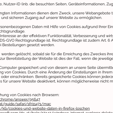
, Nutzer-ID (inb. die besuchten Seiten, Geräteinformationen, Zugr
angten Informationen dienen dem Zweck, unsere Webangebote tec
n und sicheren Zugang auf unsere Website zu ermöglichen.
sonenbezogenen Daten mit Hilfe von Cookies aufgrund Ihrer Einwi
 Rechtsgrundlage.
nteresse an der effektiven Funktionalität, Verbesserung und wirt
. f) DS-GVO Rechtsgrundlage ist. Rechtsgrundlage ist zudem Art. 6 A
ei Bestellungen gesetzt werden.
 werden gelöscht, sobald sie für die Erreichung des Zweckes ihr
zur Bereitstellung der Website ist dies der Fall, wenn die jeweilig
omputer gespeichert und von diesem an unsere Seite übermittel
ng von Cookies. Durch eine Änderung der Einstellungen in Ihrem
 oder einschränken. Bereits gespeicherte Cookies können jederz
s für unsere Website deaktiviert, können möglicherweise nicht 
schung von Cookies nach Browsern:
m/chrome/answer/95647
at/guide/safari/sfri11471/mac
de/kb/cookies-und-website-daten-in-firefox-loschen