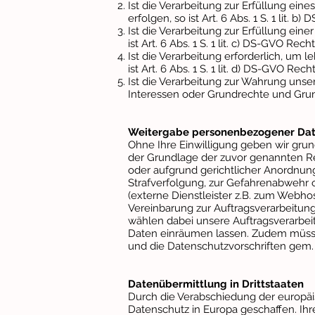
Ist die Verarbeitung zur Erfüllung ein
erfolgen, so ist Art. 6 Abs. 1 S. 1 lit. 
Ist die Verarbeitung zur Erfüllung eine
ist Art. 6 Abs. 1 S. 1 lit. c) DS-GVO Rec
Ist die Verarbeitung erforderlich, um 
ist Art. 6 Abs. 1 S. 1 lit. d) DS-GVO Rec
Ist die Verarbeitung zur Wahrung unse
Interessen oder Grundrechte und Grundfr
Weitergabe personenbezogener Date
Ohne Ihre Einwilligung geben wir grunds
der Grundlage der zuvor genannten Re
oder aufgrund gerichtlicher Anordnun
Strafverfolgung, zur Gefahrenabwehr 
(externe Dienstleister z.B. zum Webh
Vereinbarung zur Auftragsverarbeitung
wählen dabei unsere Auftragsverarbeite
Daten einräumen lassen. Zudem müsse
und die Datenschutzvorschriften gem.
Datenübermittlung in Drittstaaten
Durch die Verabschiedung der europä
Datenschutz in Europa geschaffen. I