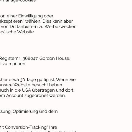
te-manage-cookies
on einer Einwilligung oder
akzeptieren“ wählen. Dies kann aber
 von Drittanbietern zu Werbezwecken
opäische Website
 Registernr.: 368047, Gordon House,
m zu machen.
.
her etwa 30 Tage gültig ist. Wenn Sie
 unsere Website besucht haben
 auch in die USA übertragen und dort
rem Account zugeordnet werden.
ssung, Optimierung und dem
it Conversion-Tracking“ Ihre