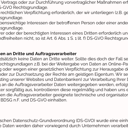
es Vertrags oder zur Durchführung vorvertraglicher Maßnahmen erfo
b) DS-GVO Rechtsgrundlage.
r rechtlichen Verpflichtung erforderlich, der wir unterliegen (z.B.
htsgrundlage.
lebenswichtige Interessen der betroffenen Person oder einer ande
htsgrundlage.
rer oder der berechtigten Interessen eines Dritten erforderlich 
eiheiten nicht, so ist Art. 6 Abs. 1 S. 1 lit. f) DS-GVO Rechtsgrun
n an Dritte und Auftragsverarbeiter
ätzlich keine Daten an Dritte weiter. Sollte dies doch der Fall s
chtsgrundlagen z.B. bei der Weitergabe von Daten an Online-Pa
g oder wegen einer gesetzlichen Verpflichtung zur Herausgabe
oder zur Durchsetzung der Rechte am geistigen Eigentum. Wir s
osting unserer Websites und Datenbanken) zur Verarbeitung Ihre
 an die Auftragsverarbeiter Daten weitergegeben werden, erfolg
r sorgfältig aus, kontrollieren diese regelmäßig und haben uns e
n die Auftragsverarbeiter geeignete technische und organisat
 BDSG n.F. und DS-GVO einhalten.
ischen Datenschutz-Grundverordnung (DS-GVO) wurde eine einhe
hre Daten werden daher vorwiegend durch Unternehmen verarbeit