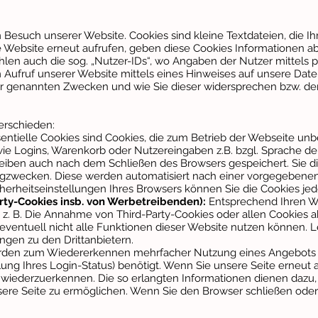
Besuch unserer Website. Cookies sind kleine Textdateien, die I
e Website erneut aufrufen, geben diese Cookies Informationen a
en auch die sog. „Nutzer-IDs“, wo Angaben der Nutzer mittels p
 Aufruf unserer Website mittels eines Hinweises auf unsere Dat
 genannten Zwecken und wie Sie dieser widersprechen bzw. de
erschieden:
entielle Cookies sind Cookies, die zum Betrieb der Webseite unbe
e Logins, Warenkorb oder Nutzereingaben z.B. bzgl. Sprache de
eiben auch nach dem Schließen des Browsers gespeichert. Sie di
zwecken. Diese werden automatisiert nach einer vorgegebenen D
herheitseinstellungen Ihres Browsers können Sie die Cookies jed
arty-Cookies insb. von Werbetreibenden):
Entsprechend Ihren W
 z. B. Die Annahme von Third-Party-Cookies oder allen Cookies 
nn eventuell nicht alle Funktionen dieser Website nutzen können.
ngen zu den Drittanbietern.
den zum Wiedererkennen mehrfacher Nutzung eines Angebots d
llung Ihres Login-Status) benötigt. Wenn Sie unsere Seite erneut
 wiederzuerkennen. Die so erlangten Informationen dienen dazu
sere Seite zu ermöglichen. Wenn Sie den Browser schließen oder