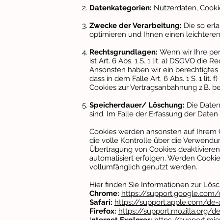
Datenkategorien:
Nutzerdaten, Cookie
Zwecke der Verarbeitung:
Die so erl
optimieren und Ihnen einen leichtere
Rechtsgrundlagen:
Wenn wir Ihre per
ist Art. 6 Abs. 1 S. 1 lit. a) DSGVO die
Ansonsten haben wir ein berechtigtes I
dass in dem Falle Art. 6 Abs. 1 S. 1 lit
Cookies zur Vertragsanbahnung z.B. b
Speicherdauer/ Löschung:
Die Daten
sind. Im Falle der Erfassung der Daten 
Cookies werden ansonsten auf Ihrem C
die volle Kontrolle über die Verwendu
Übertragung von Cookies deaktivieren
automatisiert erfolgen. Werden Cookie
vollumfänglich genutzt werden.
Hier finden Sie Informationen zur Lö
Chrome:
https://support.google.co
Safari:
https://support.apple.com/de-
Firefox:
https://support.mozilla.org/