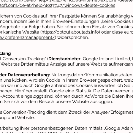
icrosoft.com/de-at/help/17442/windows-internet-explorer-dele
rosoft.com/de-at/help/4027947/windows-delete-cookies
chern von Cookies auf Ihrer Festplatte können Sie unabhängig v
indern, indem Sie in Ihren Browser-Einstellungen „keine Cookies 
 Angebote zur Folge haben. Sie können dem Einsatz von Cookies
rikanische Website (
https://optout.aboutads.info
) oder diese eur
/de/praferenzmanagement/
) widersprechen.
cking
 Conversion-Tracking“ (
Dienstanbieter:
Google Ireland
Limited,
f Websites Dritter
mittels Anzeige auf unsere Website aufmerksa
der Datenverarbeitung:
Nutzungsdaten/
Kommunikationsdaten
 uns klicken, wird ein Cookie in Ihrem
Browser gespeichert, welc
en wir und auch Google anhand des Cookies auswerten, ob Sie
haben. Hierüber erstellt Google eine Statistik. Die Daten werden
le-Account eingeloggt sind, können durch AdWords die Daten Ih
n Sie sich vor dem Besuch unserer Website ausloggen.
s Conversion-Tracking dient dem Zweck der
Analyse/Erfolgsme
bung und
Website.
rarbeitung Ihrer personenbezogenen Daten mittels „Google
Ads m