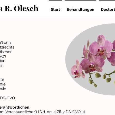
a R. Olesch
Start
Behandlungen
DoctorE
g
äß den
tzrechts
äischen
VO‘)
der
en
für
ile.
 wie
4 DS-GVO.
erantwortlichen
Verantwortlicher“) i.S.d. Art. 4 Zif. 7 DS-GVO ist: