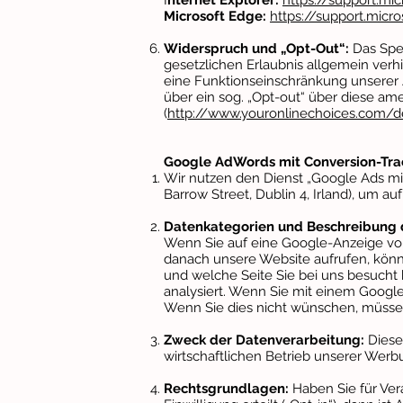
I
nternet Explorer:
https://support.m
Microsoft Edge:
https://support.mic
Widerspruch und „Opt-Out“:
Das Spei
gesetzlichen Erlaubnis allgemein verh
eine Funktionseinschränkung unserer
über ein sog. „Opt-out“ über diese ame
(
http://www.youronlinechoices.com
Google AdWords mit Conversion-Tra
Wir nutzen den Dienst „Google Ads mit
Barrow Street, Dublin 4, Irland), um au
Datenkategorien und Beschreibung 
Wenn Sie auf eine Google-Anzeige von
danach unsere Website aufrufen,
könn
und welche Seite Sie bei uns besucht 
analysiert. Wenn Sie mit einem Goog
Wenn Sie dies nicht wünschen, müsse
Zweck der Datenverarbeitung:
Diese
wirtschaftlichen Betrieb unserer Wer
Rechtsgrundlagen:
Haben Sie für Ve